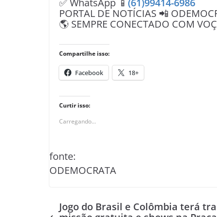
✅ WhatsApp 📱
(61)99414-6986
PORTAL DE NOTÍCIAS 📲 ODEMOC
🌎 SEMPRE CONECTADO COM VOÇÊ 
Compartilhe isso:
Facebook
18+
Curtir isso:
Carregando...
fonte:
ODEMOCRATA
Jogo do Brasil e Colômbia terá tr