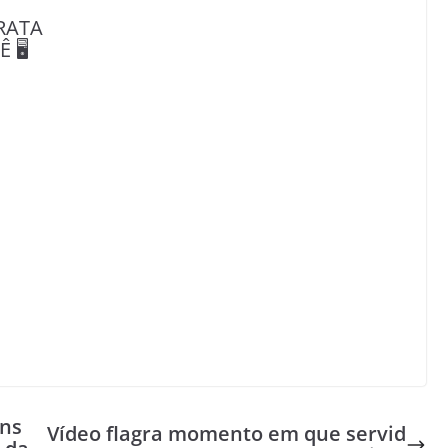
RATA
🖥️
ans
Vídeo flagra momento em que servid