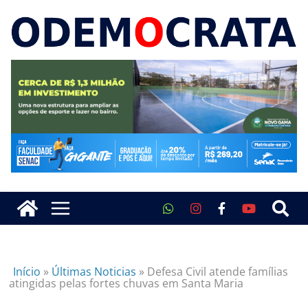
Início
»
Últimas Noticias
»
Defesa Civil atende famílias
atingidas pelas fortes chuvas em Santa Maria