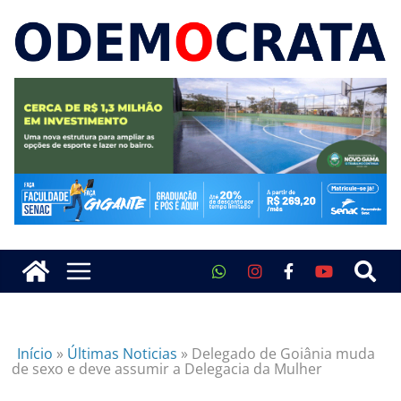
Início
»
Últimas Noticias
»
Delegado de Goiânia muda
de sexo e deve assumir a Delegacia da Mulher