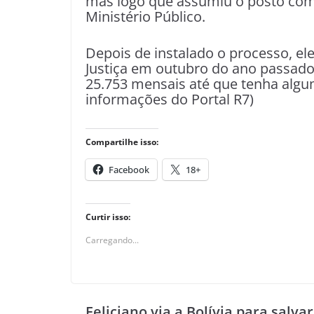
mas logo que assumiu o posto com
Ministério Público.
Depois de instalado o processo, el
Justiça em outubro do ano passado
25.753 mensais até que tenha alg
informações do Portal R7)
Compartilhe isso:
Facebook
18+
Curtir isso:
Carregando...
Feliciano via a Bolívia para salvar