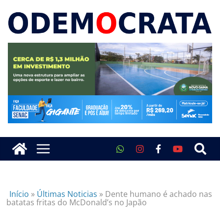
Início
»
Últimas Noticias
»
Dente humano é achado nas
batatas fritas do McDonald’s no Japão