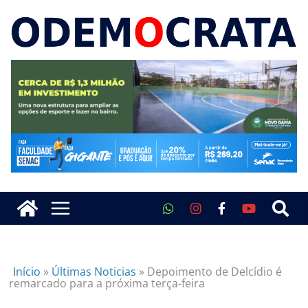
Início
»
Últimas Noticias
»
Depoimento de Delcídio é
remarcado para a próxima terça-feira