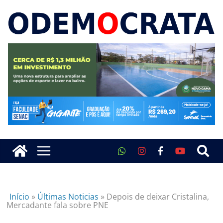
Início
»
Últimas Noticias
»
Depois de deixar Cristalina,
Mercadante fala sobre PNE