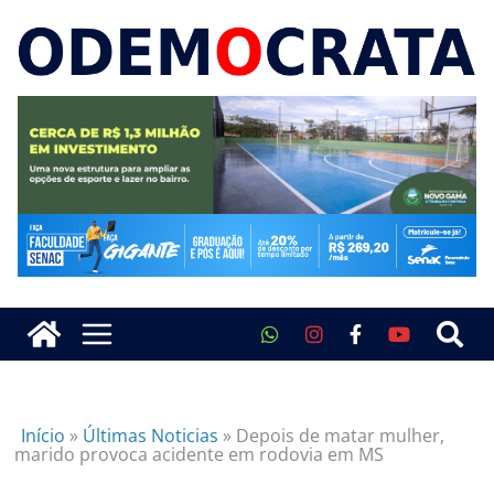
Início
»
Últimas Noticias
»
Depois de matar mulher,
marido provoca acidente em rodovia em MS