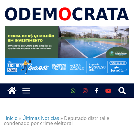
Início
»
Últimas Noticias
»
Deputado distrital é
condenado por crime eleitoral