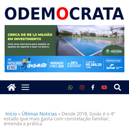
Início
»
Últimas Noticias
»
Desde 2018, Goiás é o 4°
estado que mais gasta com constelação familiar;
entenda a prática