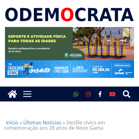
Início
»
Últimas Noticias
»
Desfile cívico em
comemoração aos 28 anos de Novo Gama