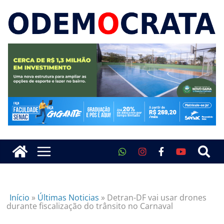
Início
»
Últimas Noticias
»
Detran-DF vai usar drones
durante fiscalização do trânsito no Carnaval