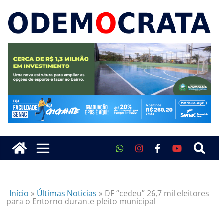
Início
»
Últimas Noticias
»
DF “cedeu” 26,7 mil eleitores
para o Entorno durante pleito municipal