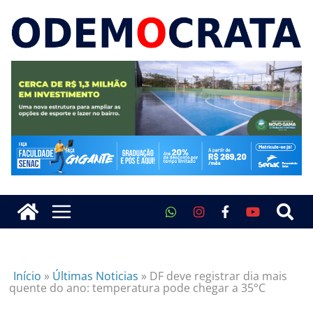
Início
»
Últimas Noticias
»
DF deve registrar dia mais
quente do ano: temperatura pode chegar a 35°C