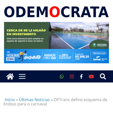
Início
»
Últimas Noticias
»
DFTrans define esquema de
ônibus para o carnaval