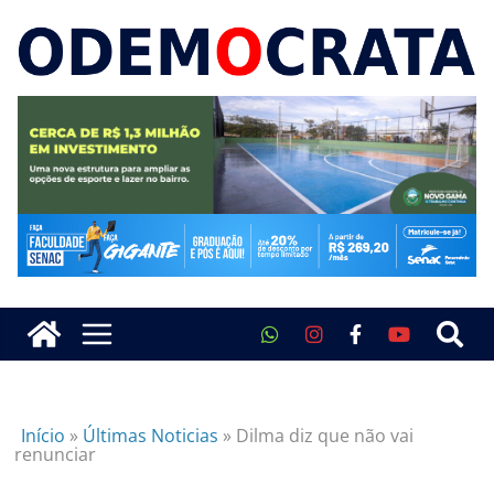
Início
»
Últimas Noticias
»
Dilma diz que não vai
renunciar