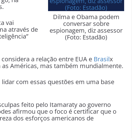
s.
Dilma e Obama podem
a vai
conversar sobre
ma através de
espionagem, diz assessor
teligência”
(Foto: Estadão)
 considera a relação entre EUA e
Brasil
x
ra as Américas, mas também mundialmente.
a lidar com essas questões em uma base
culpas feito pelo Itamaraty ao governo
es afirmou que o foco é certificar que o
ureza dos esforços americanos de