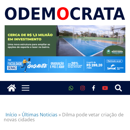
Início
»
Últimas Noticias
»
Dilma pode vetar criação de
novas cidades