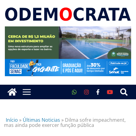
Início
»
Últimas Noticias
»
Dilma sofre impeachment,
mas ainda pode exercer função pública