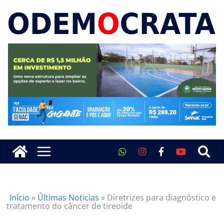
Início
»
Últimas Noticias
»
Diretrizes para diagnóstico e
tratamento do câncer de tireoide