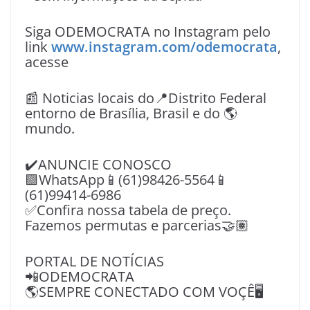
Siga ODEMOCRATA no Instagram pelo
link
www.instagram.com/odemocrata
,
acesse
📰 Noticias locais do📍Distrito Federal
entorno de Brasília, Brasil e do 🌎
mundo.
✔️ANUNCIE CONOSCO
🟩WhatsApp📱(61)98426-5564📱
(61)99414-6986
✅Confira nossa tabela de preço.
Fazemos permutas e parcerias🤝🏽
PORTAL DE NOTÍCIAS
📲ODEMOCRATA
🌎SEMPRE CONECTADO COM VOÇÊ🖥️