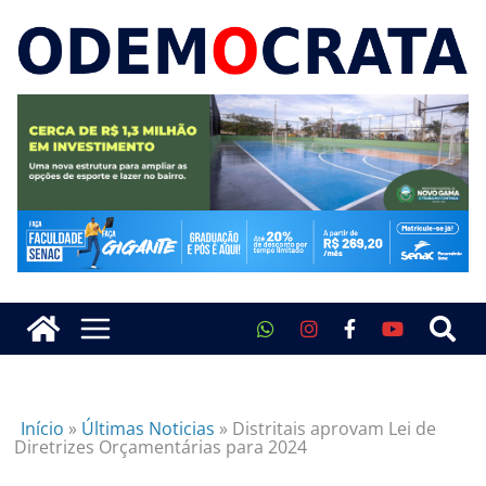
Início
»
Últimas Noticias
»
Distritais aprovam Lei de
Diretrizes Orçamentárias para 2024