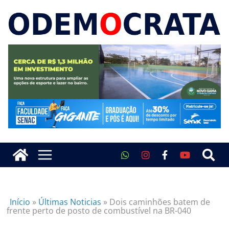
Início
»
Últimas Noticias
»
Dois caminhões batem de
frente perto de posto de combustível na BR-040