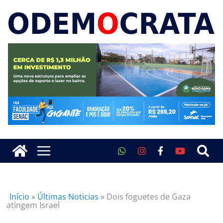
Início
»
Últimas Noticias
»
Dois foguetes de Gaza
atingem Israel