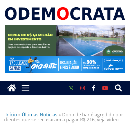
Início
»
Últimas Noticias
»
Dono de bar é agredido por
clientes que se recusaram a pagar R$ 216, veja vídeo