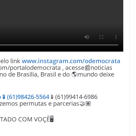
lo link
www.instagram.com/odemocrata
om/portalodemocrata , acesse📰noticias
no de Brasília, Brasil e do 🌎mundo deixe
📱(61)98426-5564
📱(61)99414-6986
azemos permutas e parcerias🤝🏽
ADO COM VOÇÊ🖥️