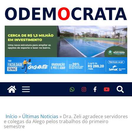
Início
»
Últimas Noticias
»
Dra. Zeli agradece servidores
e colegas da Alego pelos trabalhos do primeiro
semestre