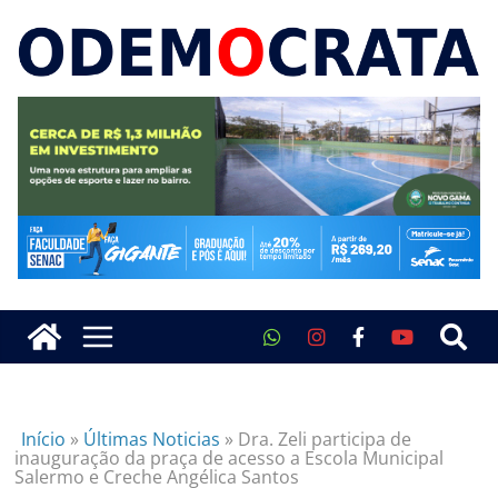
Início
»
Últimas Noticias
»
Dra. Zeli participa de
inauguração da praça de acesso a Escola Municipal
Salermo e Creche Angélica Santos