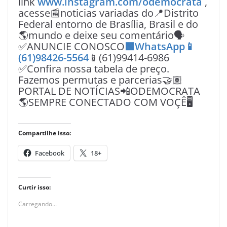
link
www.instagram.com/odemocrata
,
acesse📰noticias variadas do📍Distrito
Federal entorno de Brasília, Brasil e do
🌎mundo e deixe seu comentário🗣
✅ANUNCIE CONOSCO
🟩WhatsApp📱
(61)98426-5564
📱(61)99414-6986
✅Confira nossa tabela de preço.
Fazemos permutas e parcerias🤝🏽
PORTAL DE NOTÍCIAS📲ODEMOCRATA
🌎SEMPRE CONECTADO COM VOÇÊ🖥️
Compartilhe isso:
Facebook
18+
Curtir isso:
Carregando...