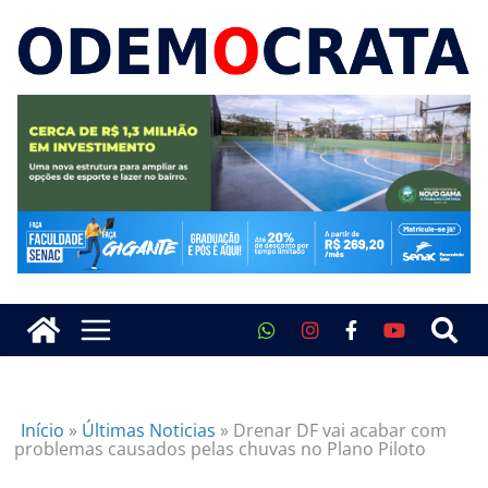
Início
»
Últimas Noticias
»
Drenar DF vai acabar com
problemas causados pelas chuvas no Plano Piloto