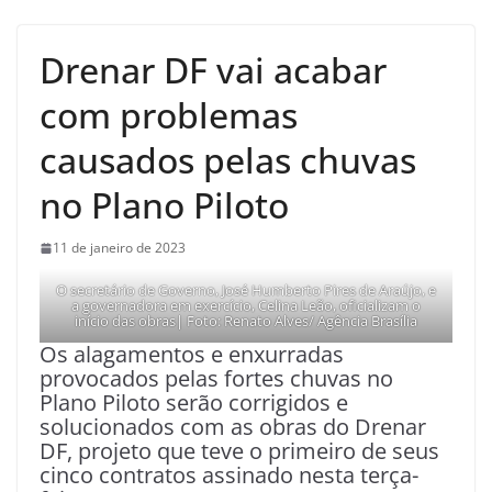
Drenar DF vai acabar
com problemas
causados pelas chuvas
no Plano Piloto
11 de janeiro de 2023
O secretário de Governo, José Humberto Pires de Araújo, e
a governadora em exercício, Celina Leão, oficializam o
início das obras| Foto: Renato Alves/ Agência Brasília
Os alagamentos e enxurradas
provocados pelas fortes chuvas no
Plano Piloto serão corrigidos e
solucionados com as obras do Drenar
DF, projeto que teve o primeiro de seus
cinco contratos assinado nesta terça-