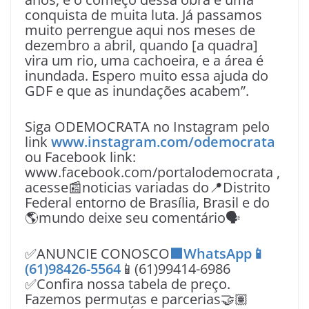
conquista de muita luta. Já passamos
muito perrengue aqui nos meses de
dezembro a abril, quando [a quadra]
vira um rio, uma cachoeira, e a área é
inundada. Espero muito essa ajuda do
GDF e que as inundações acabem”.
Siga ODEMOCRATA no Instagram pelo
link
www.instagram.com/odemocrata
ou Facebook link:
www.facebook.com/portalodemocrata ,
acesse📰noticias variadas do📍Distrito
Federal entorno de Brasília, Brasil e do
🌎mundo deixe seu comentário🗣
✅ANUNCIE CONOSCO
🟩WhatsApp📱
(61)98426-5564
📱(61)99414-6986
✅Confira nossa tabela de preço.
Fazemos permutas e parcerias🤝🏽