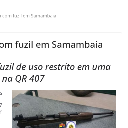
a com fuzil em Samambaia
com fuzil em Samambaia
uzil de uso restrito em uma
 na QR 407
s
7
m