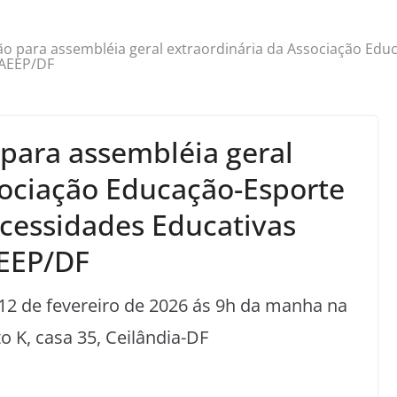
ão para assembléia geral extraordinária da Associação Ed
-AEEP/DF
 para assembléia geral
sociação Educação-Esporte
cessidades Educativas
AEEP/DF
 12 de fevereiro de 2026 ás 9h da manha na
o K, casa 35, Ceilândia-DF