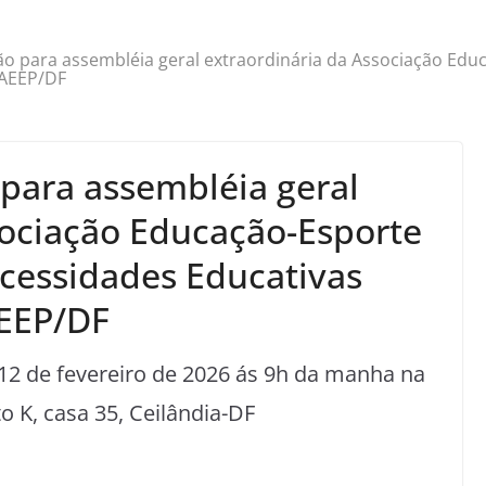
ão para assembléia geral extraordinária da Associação Ed
-AEEP/DF
 para assembléia geral
sociação Educação-Esporte
cessidades Educativas
AEEP/DF
 12 de fevereiro de 2026 ás 9h da manha na
o K, casa 35, Ceilândia-DF