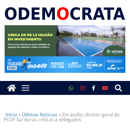
Início
»
Últimas Noticias
»
Em áudio, diretor-geral da
PCDF faz duras críticas a delegados