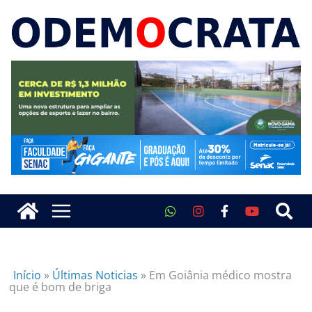
Início
»
Últimas Noticias
»
Em Goiânia médico mostra
que é bom de briga