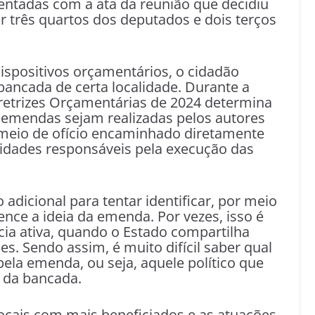
ntadas com a ata da reunião que decidiu
 três quartos dos deputados e dois terços
 dispositivos orçamentários, o cidadão
bancada de certa localidade. Durante a
iretrizes Orçamentárias de 2024 determina
s emendas sejam realizadas pelos autores
r meio de ofício encaminhado diretamente
nidades responsáveis pela execução das
adicional para tentar identificar, por meio
tence a ideia da emenda. Por vezes, isso é
cia ativa, quando o Estado compartilha
. Sendo assim, é muito difícil saber qual
pela emenda, ou seja, aquele político que
o da bancada.
ocais com mais beneficiados e as atuações