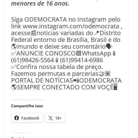
menores de 16 anos.
Siga ODEMOCRATA no Instagram pelo
link www.instagram.com/odemocrata ,
acesse📰noticias variadas do📍Distrito
Federal entorno de Brasília, Brasil e do
🌎mundo e deixe seu comentário🗣
✅ANUNCIE CONOSCO🟩WhatsApp📱
(61)98426-5564📱(61)99414-6986
✅Confira nossa tabela de preço.
Fazemos permutas e parcerias🤝🏽
PORTAL DE NOTÍCIAS📲ODEMOCRATA
🌎SEMPRE CONECTADO COM VOÇÊ🖥️
Compartilhe isso:
Facebook
18+