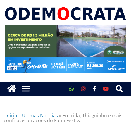
Início
»
Últimas Noticias
»
Emicida, Thiaguinho e mais:
confira as atrações do Funn Festival