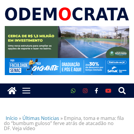
Início
»
Últimas Noticias
»
Empina, toma e mama: fila
do “bumbum guloso” ferve atrás de atacadão no
DF. Veja vídeo