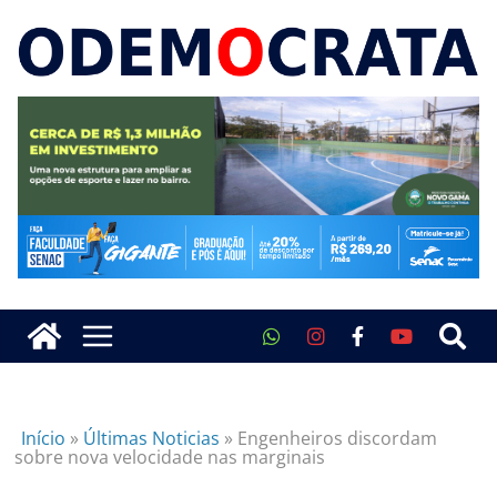
Início
»
Últimas Noticias
»
Engenheiros discordam
sobre nova velocidade nas marginais