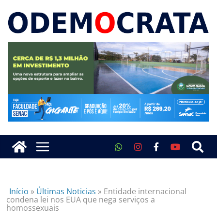
Início
»
Últimas Noticias
»
Entidade internacional
condena lei nos EUA que nega serviços a
homossexuais