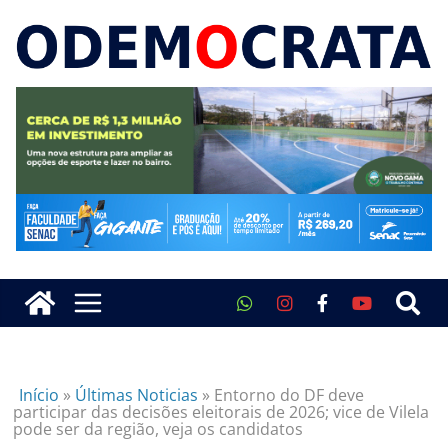
Início
»
Últimas Noticias
»
Entorno do DF deve
participar das decisões eleitorais de 2026; vice de Vilela
pode ser da região, veja os candidatos