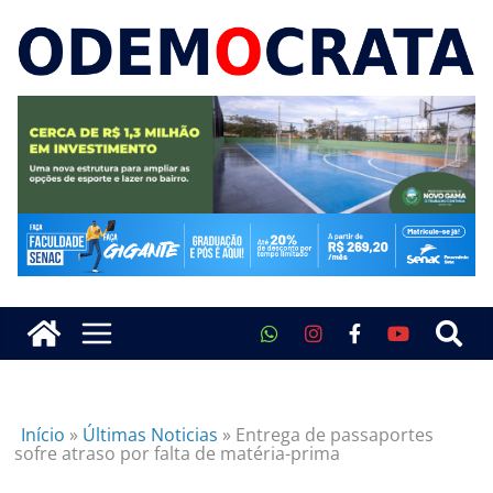
Início
»
Últimas Noticias
»
Entrega de passaportes
sofre atraso por falta de matéria-prima