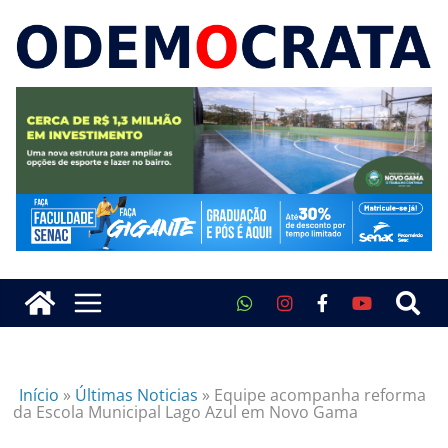
Início
»
Últimas Noticias
»
Equipe acompanha reforma
da Escola Municipal Lago Azul em Novo Gama