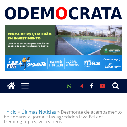
Início
»
Últimas Noticias
»
Desmonte de acampamento
bolsonarista, jornalistas agredidos leva BH aos
trending topics, veja vídeos