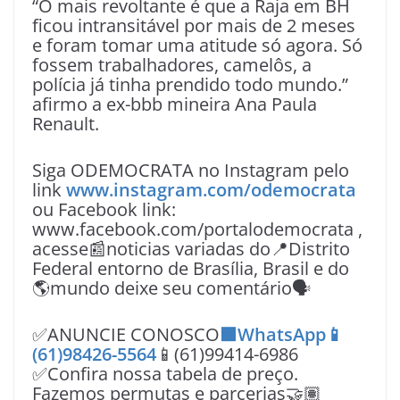
“O mais revoltante é que a Raja em BH
ficou intransitável por mais de 2 meses
e foram tomar uma atitude só agora. Só
fossem trabalhadores, camelôs, a
polícia já tinha prendido todo mundo.”
afirmo a ex-bbb mineira Ana Paula
Renault.
Siga ODEMOCRATA no Instagram pelo
link
www.instagram.com/odemocrata
ou Facebook link:
www.facebook.com/portalodemocrata ,
acesse📰noticias variadas do📍Distrito
Federal entorno de Brasília, Brasil e do
🌎mundo deixe seu comentário🗣
✅ANUNCIE CONOSCO
🟩WhatsApp📱
(61)98426-5564
📱(61)99414-6986
✅Confira nossa tabela de preço.
Fazemos permutas e parcerias🤝🏽