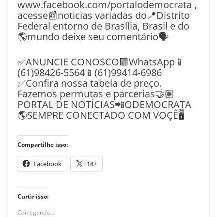
www.facebook.com/portalodemocrata ,
acesse📰noticias variadas do📍Distrito
Federal entorno de Brasília, Brasil e do
🌎mundo deixe seu comentário🗣
✅ANUNCIE CONOSCO🟩WhatsApp📱
(61)98426-5564📱(61)99414-6986
✅Confira nossa tabela de preço.
Fazemos permutas e parcerias🤝🏽
PORTAL DE NOTÍCIAS📲ODEMOCRATA
🌎SEMPRE CONECTADO COM VOÇÊ🖥️
Compartilhe isso:
Facebook
18+
Curtir isso:
Carregando...