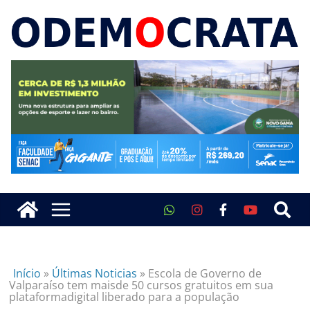
Início
»
Últimas Noticias
»
Escola de Governo de
Valparaíso tem maisde 50 cursos gratuitos em sua
plataformadigital liberado para a população