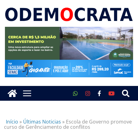
Início
»
Últimas Noticias
»
Escola de Governo promove
curso de Gerênciamento de conflitos