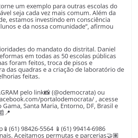
torne um exemplo para outras escolas do
ovável seja cada vez mais comum. Além da
de, estamos investindo em consciência
alunos e da nossa comunidade”, afirmou
oridades do mandato do distrital. Daniel
reformas em todas as 50 escolas públicas
s foram feitos, troca de pisos e
a das quadras e a criação de laboratório de
horias feitas.
AGRAM pelo link📸 (@odemocrata) ou
facebook.com/portalodemocrata/ , acesse
o Gama, Santa Maria, Entorno, DF, Brasil e
📰📍
(61) 98426-5564 📱(61) 99414-6986
nais. Aceitamos permutas e parcerias🤝🏽