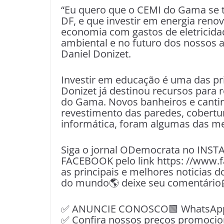
“Eu quero que o CEMI do Gama se 
DF, e que investir em energia ren
economia com gastos de eletricida
ambiental e no futuro dos nossos 
Daniel Donizet.
Investir em educação é uma das pri
Donizet já destinou recursos para 
do Gama. Novos banheiros e cantina
revestimento das paredes, cobertur
informática, foram algumas das mel
Siga o jornal ODemocrata no INST
FACEBOOK pelo link https: //www.
as principais e melhores noticias d
do mundo🌎 deixe seu comentário
✅ ANUNCIE CONOSCO🟩 WhatsApp📱
✅ Confira nossos preços promocio