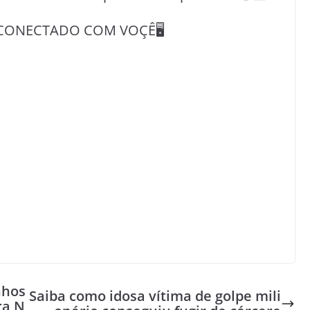
CONECTADO COM VOÇÊ🖥️
nhos
Saiba como idosa vítima de golpe mili
ra N