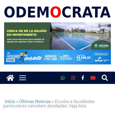
Início
»
Últimas Noticias
»
Escolas e faculdades
particulares cancelam atividades. Veja lista