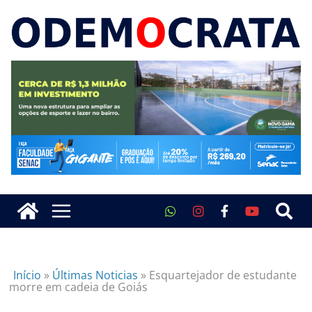
Início
»
Últimas Noticias
»
Esquartejador de estudante
morre em cadeia de Goiás