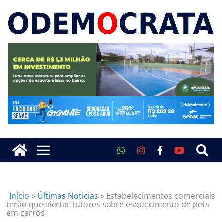
Início
»
Últimas Noticias
»
Estabelecimentos comerciais
terão que alertar tutores sobre esquecimento de pets
em carros