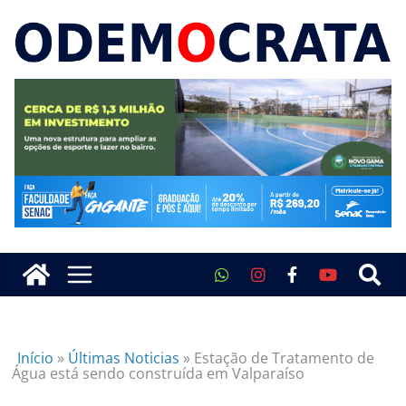
Início
»
Últimas Noticias
»
Estação de Tratamento de
Água está sendo construída em Valparaíso