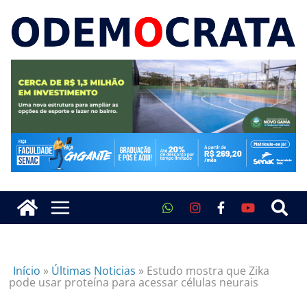
Início
»
Últimas Noticias
»
Estudo mostra que Zika
pode usar proteína para acessar células neurais